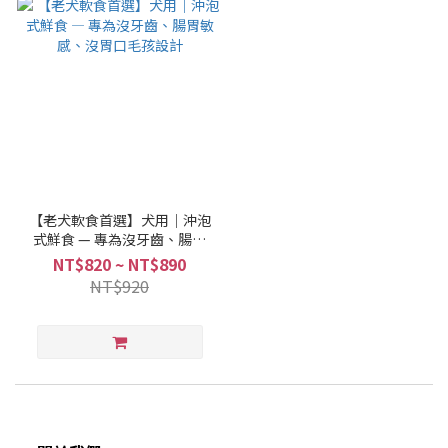
【老犬軟食首選】犬用｜沖泡
式鮮食 — 專為沒牙齒、腸胃
敏感、沒胃口毛孩設計
NT$820 ~ NT$890
NT$920