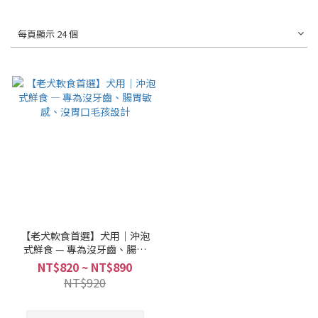
每頁顯示 24 個
【老犬軟食首選】犬用｜沖泡
式鮮食 — 專為沒牙齒、腸胃
敏感、沒胃口毛孩設計
NT$820 ~ NT$890
NT$920