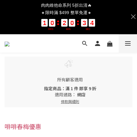
肉肉維他命系列 5折出清🔥
🔸限時滿 $499 整單免運🔸
1
1
1
1
0
0
0
0
2
2
2
2
0
0
0
0
3
3
3
3
0
0
4
4
4
4
HRS
MIN
SEC
所有顧客適用
指定商品：滿 1 件 即享 9 折
適用通路：
網店
條款與細則
啡啡春梅優惠