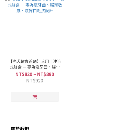
【老犬軟食首選】犬用｜沖泡
式鮮食 — 專為沒牙齒、腸胃
敏感、沒胃口毛孩設計
NT$820 ~ NT$890
NT$920
關於我們