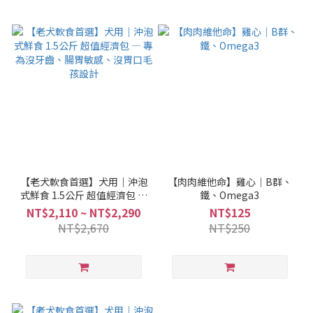
【老犬軟食首選】犬用｜沖泡
【肉肉維他命】雞心｜B群、
式鮮食 1.5公斤 超值經濟包 —
鐵、Omega3
專為沒牙齒、腸胃敏感、沒胃
NT$2,110 ~ NT$2,290
NT$125
口毛孩設計
NT$2,670
NT$250