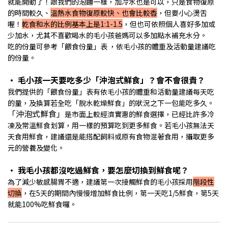
就能開動了！跟我們的泡麵一樣，加冷水也是可以，只是食物復原
的時間較久、
溫熱水食物復原較快、也會比較香
，但要小心燙舌
喔！
乾食和水的比例基本上是1:1-1.5
，但也可依照個人喜好多加或
少加水，尤其不喜歡喝水的毛小孩爸媽可以多加點水補充水分。
吃的份量可參考「餵食份量」表 ，依毛小孩的體重及活動量建議吃
的份量。
• 毛小孩一天要吃多少
「沖泡式鮮食」
？會不會很貴？
我們提供的「餵食份量」表有依毛小孩的體重和活動量建議每天吃
的量，及換算若全吃「脫水乾燥鮮食」的狀況之下一包能吃多久。
「沖泡式鮮食」
是市面上較經濟實惠的鮮食選擇，已經比許多冷
凍及常溫鮮食划算，用一樣的預算吃到更多鮮食。若毛小孩無法天
天食用鮮食，建議還是能搭配飼料或原有食物混著食用，攝取更多
元的營養及變化。
• 我毛小孩都沒吃過鮮食，要怎麼切換到鮮食呢？
為了減少敏感腸胃不適，建議第一次接觸鮮食的毛小孩採用
階段性
切換
，在5天的期間內慢慢增加鮮食比例，第一天吃1/5鮮食，第5天
就能100%吃鮮食囉。