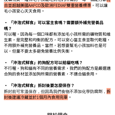
合並超越美國AAFCO及歐洲FEDIAF雙重營養標準
，可以讓
毛小孩安心天天食用。
•
「沖泡式鮮食」
可以當主食嗎？需要額外補充營養品
嗎？
可以喔，因為每一個口味都有添加毛小孩所需的礦物質和維
生素，是完整和均衡的配方，可以安心當主食並取代乾糧，
不用額外補充營養品。當然，若想要幫毛小孩加料也是可
以，但量不要太多避免營養比例失衡。
•
「沖泡式鮮食」
的狗配方可以給貓吃嗎？
不行喔，狗和貓有不同的營養需求，我們的狗配方是嚴選適
合狗的食材並添加狗所需的營養素，不適合貓食用。
•
「沖泡式鮮食」
拆封後要怎麼保存？
拆
拆封前可常溫保存，但因爲我們食物不添加化學防腐劑，
封後建議冷藏並於1個月內食用完畢
。
關於餵食