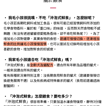
• 我毛小孩很挑嘴，不吃
「沖泡式鮮食」
，怎麼辦呢？
毛小孩若長期吃飼料或加工食品，很有可能已經習慣飼料所添加的
化學食物香料，屬於較「重口味」的味道 ，反而對天然食物較不感
興趣（有沒有遇過貓貓很愛鱈魚香絲，卻不肯吃鮮魚呢？）。為了
增加毛小孩對健康、真實食物的食慾，
建議可慢慢切換，逐漸增加
鮮食的比例讓毛小孩慢慢習慣
，也可以嘗試在切換時段增加毛小孩
喜歡的食物，增加對鮮食的好感度。
• 我家毛小孩適合吃
「沖泡式鮮食」
嗎？
「沖泡式鮮食」是
全齡犬及貓配方
，適合所有年齡及品種的貓犬，
一般來說適合所有的貓犬。
唯有兩種狀況需特別注意：沒長期食用鮮食的貓犬（建議要慢慢切
換避免腸胃不適）以及有疾病或特殊需求的貓犬（食用前建議諮詢
獸醫師）。
•
「沖泡式鮮食」
怎麼餵食？要吃多少？
「沖泡式鮮食」
很容易準備，只要加溫水讓食物復原，靜待3分鐘