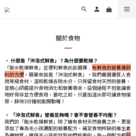
關於食物
• 什麼是「沖泡式鮮食」？為什麼要乾燥？
有鮮食的營養兼飼
「脫水乾燥鮮食」是便利鮮食的新選擇，
料的方便
，簡單來說是「沖泡式鮮食」。我們嚴選優質人食
用等級食材，溫和乾燥去除水分，只保留食材天然的營養，
並精心研磨提升食物消化和營養吸收。這個過程不但能讓食
物好保存並方便食用，要吃之前，只要加溫水即可讓食物復
原，靜待3分鐘就能開動囉！
•
「沖泡式鮮食」
營養足夠嗎？會不會營養不均衡？
我們的「脫水乾燥鮮食」除了擁有食材天然營養之外，更是
添加了專為毛小孩調配的營養配方，補足食物所缺的維生素
符
及礦物質，確保毛小孩能吃到他們所需的。每一個配方都