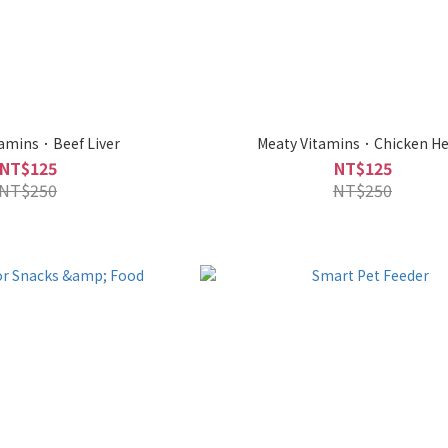
tamins．Beef Liver
Meaty Vitamins．Chicken He
NT$125
NT$125
NT$250
NT$250