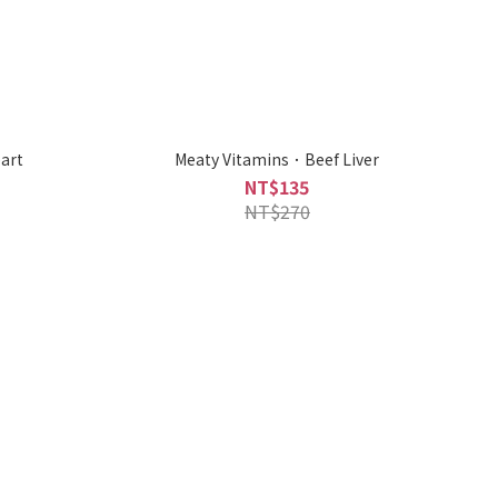
art
Meaty Vitamins．Beef Liver
NT$135
NT$270