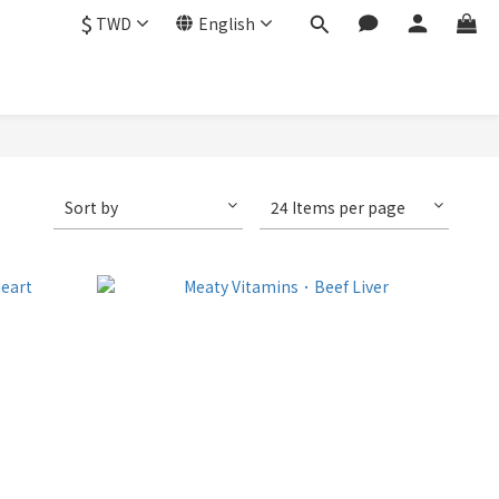
$
TWD
English
Sort by
24 Items per page