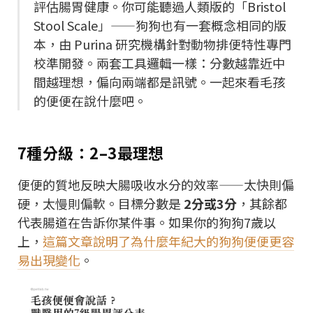
評估腸胃健康。你可能聽過人類版的「Bristol
Stool Scale」——狗狗也有一套概念相同的版
本，由 Purina 研究機構針對動物排便特性專門
校準開發。兩套工具邏輯一樣：分數越靠近中
間越理想，偏向兩端都是訊號。一起來看毛孩
的便便在說什麼吧。
7種分級：2–3最理想
便便的質地反映大腸吸收水分的效率——太快則偏
硬，太慢則偏軟。目標分數是
2分或3分
，其餘都
代表腸道在告訴你某件事。如果你的狗狗7歲以
上，
這篇文章說明了為什麼年紀大的狗狗便便更容
易出現變化
。