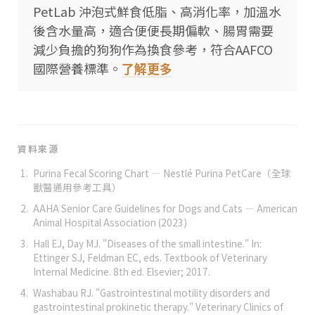
PetLab 沖泡式鮮食低脂、高消化率，加溫水
後含水量高，適合便便長期偏軟、腸胃需要
減少負擔的狗狗作為換食參考，符合AAFCO
國際營養標準。
了解更多
資料來源
Purina Fecal Scoring Chart — Nestlé Purina PetCare（全球
獸醫通用參考工具）
AAHA Senior Care Guidelines for Dogs and Cats — American
Animal Hospital Association (2023)
Hall EJ, Day MJ. "Diseases of the small intestine." In:
Ettinger SJ, Feldman EC, eds. Textbook of Veterinary
Internal Medicine. 8th ed. Elsevier; 2017.
Washabau RJ. "Gastrointestinal motility disorders and
gastrointestinal prokinetic therapy." Veterinary Clinics of