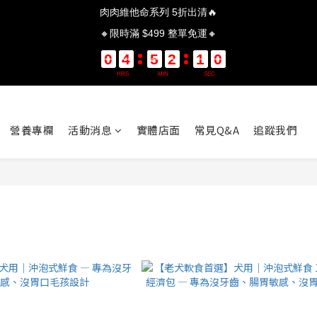
肉肉維他命系列 5折出清🔥
🔸限時滿 $499 整單免運🔸
0
0
0
0
4
4
4
4
5
5
5
5
2
2
2
2
1
0
0
0
0
9
1
0
HRS
MIN
SEC
營養專欄
活動消息
實體店面
常見Q&A
追蹤我們