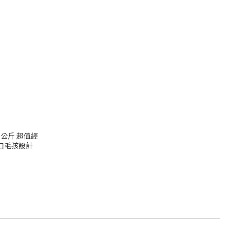
5公斤 超值經
口毛孩設計