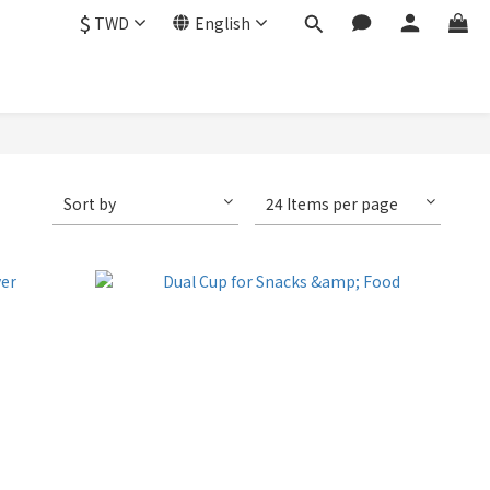
$
TWD
English
Sort by
24 Items per page