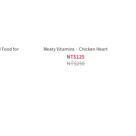
 Food for
Meaty Vitamins．Chicken Heart
NT$125
NT$250