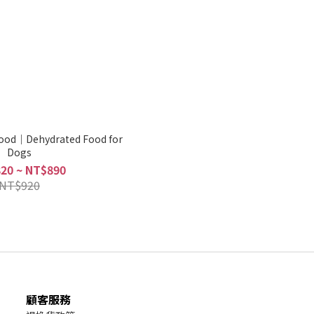
Food｜Dehydrated Food for
Dogs
20 ~ NT$890
NT$920
顧客服務