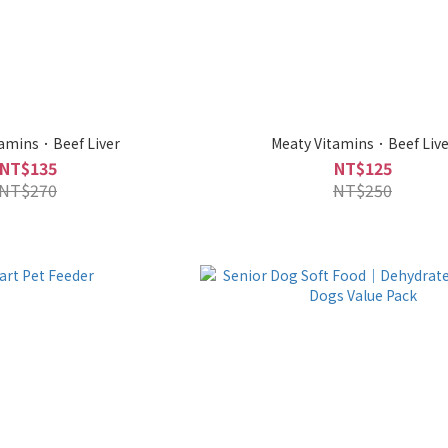
tamins．Beef Liver
Meaty Vitamins．Beef Live
NT$135
NT$125
NT$270
NT$250