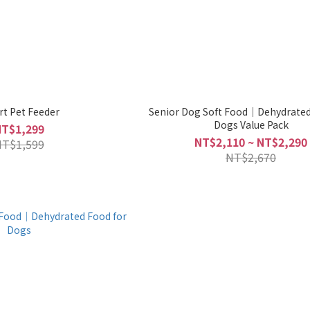
t Pet Feeder
Senior Dog Soft Food｜Dehydrated
Dogs Value Pack
NT$1,299
NT$2,110 ~ NT$2,290
NT$1,599
NT$2,670