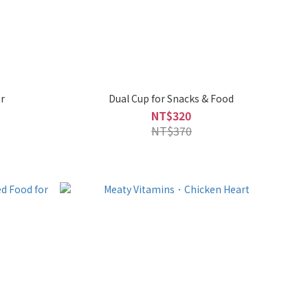
r
Dual Cup for Snacks & Food
NT$320
NT$370